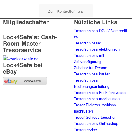
Zum Kontaktformular
Mitgliedschaften
Nützliche Links
Tresorschloss DGUV Vorschrift
Lock4Safe’s: Cash-
25
Room-Master +
Tresorschlösser
Tresorservice
Tresorschloss elektronisch
Tresorschloss mit
Zeitverzögerung
Lock4Safe bei
Zubehör für Tresore
eBay
Tresorschloss kaufen
Tresorschloss
Bedienungsanleitung
Tresorschloss Funktionsweise
Tresorschloss mechanisch
Tresor Elektronikschloss
nachrüsten
Tresor Schloss tauschen
Tresorschloss Onlineshop
Tresorservice