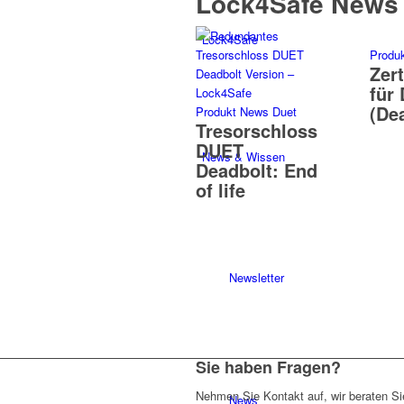
Lock4Safe News
Lock4Safe
Produ
Zert
für
(De
Produkt News Duet
Tresorschloss
DUET
News & Wissen
Deadbolt: End
of life
Newsletter
Sie haben Fragen?
Nehmen Sie Kontakt auf, wir beraten Sie
News