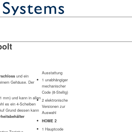
olt
Ausstattung
rschloss
und ein
1 unabhängiger
einem Gehäuse. Der
mechanischer
Code (8-Stellig)
1 mm) und kann in allen
2 elektronische
hl es ein 4-Scheiben
Versionen zur
 Auf Grund dessen kann
Auswahl
heitsbehälter
HOME 2
1 Hauptcode
rten Tastatur