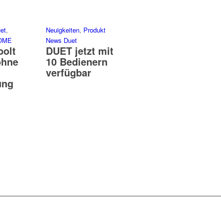
et
,
Neuigkeiten
,
Produkt
HOME
News Duet
bolt
DUET jetzt mit
ohne
10 Bedienern
verfügbar
ung