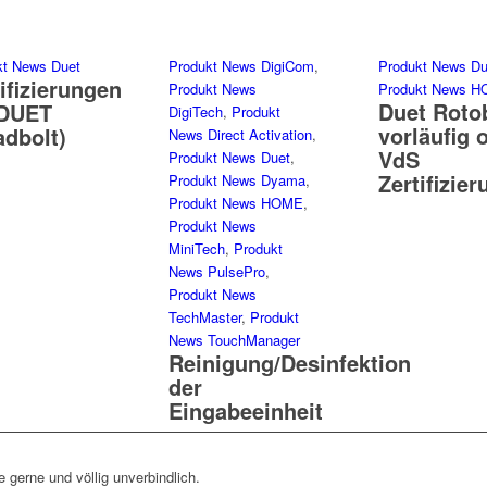
kt News Duet
Produkt News DigiCom
,
Produkt News Du
ifizierungen
Produkt News
Produkt News 
Duet Roto
 DUET
DigiTech
,
Produkt
vorläufig 
adbolt)
News Direct Activation
,
VdS
Produkt News Duet
,
Zertifizier
Produkt News Dyama
,
Produkt News HOME
,
Produkt News
MiniTech
,
Produkt
News PulsePro
,
Produkt News
TechMaster
,
Produkt
News TouchManager
Reinigung/Desinfektion
der
Eingabeeinheit
 gerne und völlig unverbindlich.