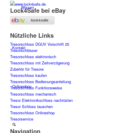
Wissen
Lock4Safe bei eBay
Nützliche Links
Tresorschloss DGUV Vorschrift 25
Kontakt
Tresorschlösser
Tresorschloss elektronisch
Tresorschloss mit Zeitverzögerung
Zubehör für Tresore
Tresorschloss kaufen
Tresorschloss Bedienungsanleitung
Onlineshop
Tresorschloss Funktionsweise
Tresorschloss mechanisch
Tresor Elektronikschloss nachrüsten
Tresor Schloss tauschen
Tresorschloss Onlineshop
Tresorservice
Navigation