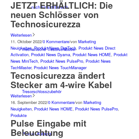
JETZT ERHÄLTLICH: Die
nach Einsatzbereich
neuen Schlösser von
Technosicurezza
Weiterlesen
11. Oktober 2022
/
0 Kommentare
/
von
Marketing
Neuigkeiten
,
Produkt News DigiTech
,
Produkt News Direct
mechanische Tresorschlösser
Activation
,
Produkt News Dyama
,
Produkt News HOME
,
Produkt
News MiniTech
,
Produkt News PulsePro
,
Produkt News
TechMaster
,
Produkt News TouchManager
Tecnosicurezza ändert
Stecker am 4-wire Kabel
Tresorschlosszubehör
Weiterlesen
16. September 2022
/
0 Kommentare
/
von
Marketing
Neuigkeiten
,
Produkt News HOME
,
Produkt News PulsePro
,
Produkte
Pulse Eingabe mit
Beleuchtung
Produkt-Katalog