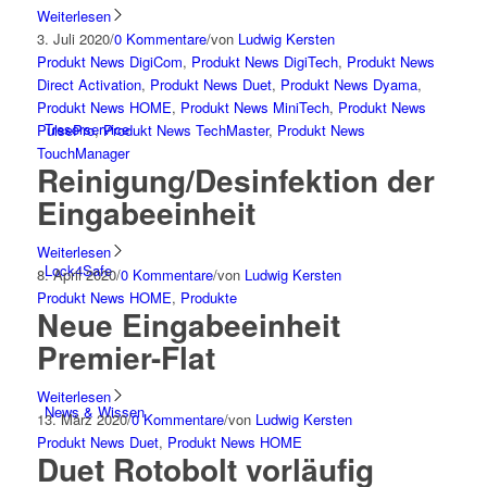
Weiterlesen
3. Juli 2020
/
0 Kommentare
/
von
Ludwig Kersten
Produkt News DigiCom
,
Produkt News DigiTech
,
Produkt News
Direct Activation
,
Produkt News Duet
,
Produkt News Dyama
,
Produkt News HOME
,
Produkt News MiniTech
,
Produkt News
Tresorservice
PulsePro
,
Produkt News TechMaster
,
Produkt News
TouchManager
Reinigung/Desinfektion der
Eingabeeinheit
Weiterlesen
Lock4Safe
8. April 2020
/
0 Kommentare
/
von
Ludwig Kersten
Produkt News HOME
,
Produkte
Neue Eingabeeinheit
Premier-Flat
Weiterlesen
News & Wissen
13. März 2020
/
0 Kommentare
/
von
Ludwig Kersten
Produkt News Duet
,
Produkt News HOME
Duet Rotobolt vorläufig