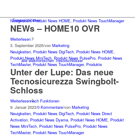
Tresorschlösser
Neuigkeiten
,
Produkt News HOME
,
Produkt News TouchManager
NEWs – HOME10 OVR
Weiterlesen
3. September 2025
/
von
Marketing
Neuigkeiten
,
Produkt News DigiTech
,
Produkt News HOME
,
Produkt News MiniTech
,
Produkt News PulsePro
,
Produkt News
alle elektronischen Tresorschlösser
TechMaster
,
Produkt News TouchManager
,
Produkte
Unter der Lupe: Das neue
Tecnosicurezza Swingbolt-
Schloss
nach Funktionen
Weiterlesen
9. Januar 2023
/
0 Kommentare
/
von
Marketing
Neuigkeiten
,
Produkt News DigiTech
,
Produkt News Direct
Activation
,
Produkt News Dyama
,
Produkt News HOME
,
Produkt
News MiniTech
,
Produkt News PulsePro
,
Produkt News
TechMaster
,
Produkt News TouchManager