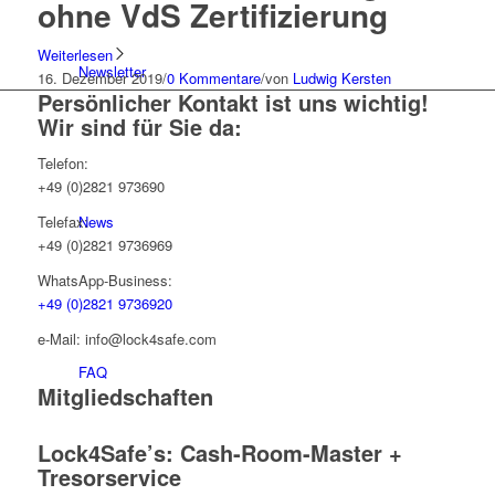
ohne VdS Zertifizierung
Weiterlesen
Newsletter
16. Dezember 2019
/
0 Kommentare
/
von
Ludwig Kersten
Persönlicher Kontakt ist uns wichtig!
Wir sind für Sie da:
Telefon:
+49 (0)2821 973690
News
Telefax:
+49 (0)2821 9736969
WhatsApp-Business:
+49 (0)2821 9736920
e-Mail: info@lock4safe.com
FAQ
Mitgliedschaften
Lock4Safe’s: Cash-Room-Master +
Tresorservice