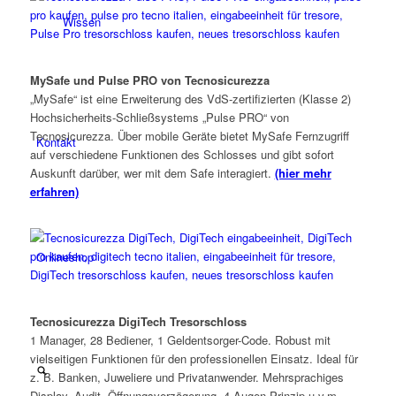
Wissen
MySafe und Pulse PRO von Tecnosicurezza
„MySafe“ ist eine Erweiterung des VdS-zertifizierten (Klasse 2)
Hochsicherheits-Schließsystems „Pulse PRO“ von
Tecnosicurezza. Über mobile Geräte bietet MySafe Fern­zugriff
Kontakt
auf verschiedene Funktionen des Schlosses und gibt sofort
Auskunft darüber, wer mit dem Safe interagiert.
(hier mehr
erfahren)
Onlineshop
Tecnosicurezza DigiTech Tresorschloss
1 Manager, 28 Bediener, 1 Geldentsorger-Code. Robust mit
vielseitigen Funktionen für den professionellen Einsatz. Ideal für
z. B. Banken, Juweliere und Privatanwender. Mehrsprachiges
Display, Audit, Öffnungsverzögerung, 4-Augen-Prinzip u.v.m.