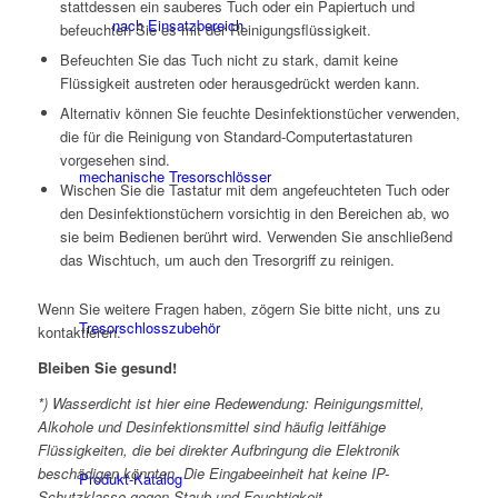
stattdessen ein sauberes Tuch oder ein Papiertuch und
nach Einsatzbereich
befeuchten Sie es mit der Reinigungsflüssigkeit.
Befeuchten Sie das Tuch nicht zu stark, damit keine
Flüssigkeit austreten oder herausgedrückt werden kann.
Alternativ können Sie feuchte Desinfektionstücher verwenden,
die für die Reinigung von Standard-Computertastaturen
vorgesehen sind.
mechanische Tresorschlösser
Wischen Sie die Tastatur mit dem angefeuchteten Tuch oder
den Desinfektionstüchern vorsichtig in den Bereichen ab, wo
sie beim Bedienen berührt wird. Verwenden Sie anschließend
das Wischtuch, um auch den Tresorgriff zu reinigen.
Wenn Sie weitere Fragen haben, zögern Sie bitte nicht, uns zu
Tresorschlosszubehör
kontaktieren.
Bleiben Sie gesund!
*) Wasserdicht ist hier eine Redewendung: Reinigungsmittel,
Alkohole und Desinfektionsmittel sind häufig leitfähige
Flüssigkeiten, die bei direkter Aufbringung die Elektronik
beschädigen könnten. Die Eingabeeinheit hat keine IP-
Produkt-Katalog
Schutzklasse gegen Staub und Feuchtigkeit.