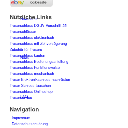
Nützliche Links
Newsletter
Tresorschloss DGUV Vorschrift 25
Tresorschlösser
Tresorschloss elektronisch
Tresorschloss mit Zeitverzögerung
Zubehör für Tresore
Tresorschloss kaufen
News
Tresorschloss Bedienungsanleitung
Tresorschloss Funktionsweise
Tresorschloss mechanisch
Tresor Elektronikschloss nachrüsten
Tresor Schloss tauschen
Tresorschloss Onlineshop
FAQ
Tresorservice
Navigation
Impressum
Datenschutzerklärung