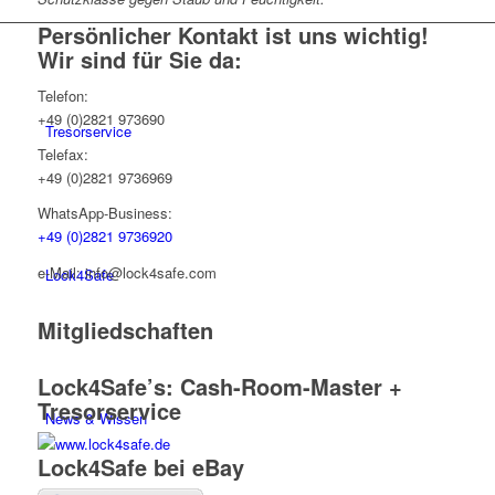
Persönlicher Kontakt ist uns wichtig!
Wir sind für Sie da:
Telefon:
+49 (0)2821 973690
Tresorservice
Telefax:
+49 (0)2821 9736969
WhatsApp-Business:
+49 (0)2821 9736920
e-Mail: info@lock4safe.com
Lock4Safe
Mitgliedschaften
Lock4Safe’s: Cash-Room-Master +
Tresorservice
News & Wissen
Lock4Safe bei eBay