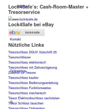
Lock4Safe’s: Cash-Room-Master +
Wissen
Tresorservice
Lock4Safe bei eBay
Kontakt
Nützliche Links
Tresorschloss DGUV Vorschrift 25
Tresorschlösser
Tresorschloss elektronisch
Tresorschloss mit Zeitverzögerung
Onlineshop
Zubehör für Tresore
Tresorschloss kaufen
Tresorschloss Bedienungsanleitung
Tresorschloss Funktionsweise
Tresorschloss mechanisch
Tresor Elektronikschloss nachrüsten
Tresor Schloss tauschen
Tresorschloss Onlineshop