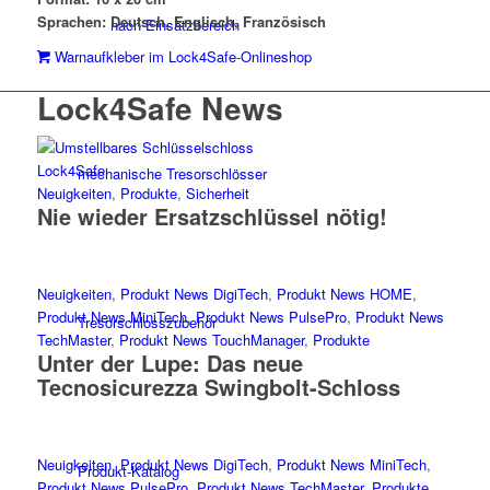
Sprachen: Deutsch, Englisch, Französisch
nach Einsatzbereich
Warnaufkleber im Lock4Safe-Onlineshop
Lock4Safe News
mechanische Tresorschlösser
Neuigkeiten
,
Produkte
,
Sicherheit
Nie wieder Ersatzschlüssel nötig!
Neuigkeiten
,
Produkt News DigiTech
,
Produkt News HOME
,
Produkt News MiniTech
,
Produkt News PulsePro
,
Produkt News
Tresorschlosszubehör
TechMaster
,
Produkt News TouchManager
,
Produkte
Unter der Lupe: Das neue
Tecnosicurezza Swingbolt-Schloss
Neuigkeiten
,
Produkt News DigiTech
,
Produkt News MiniTech
,
Produkt-Katalog
Produkt News PulsePro
,
Produkt News TechMaster
,
Produkte