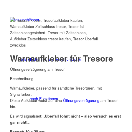
Tresorschlösser
Warnaufkleber für Tresore
alle elektronischen Tresorschlösser
Öffnungsverzögerung am Tresor
Beschreibung
Warnaufkleber, passend für sämtliche Tresortüren, mit
Signalfarben.
nach Funktionen
Diese Aufkleber weist auf eine
Öffnungsverzögerung
am Tresor
hin.
Es wird signalsiert: „
Überfall lohnt nicht – also versuch es erst
gar nicht!
„.
Format: 10 x 20 cm