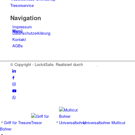
Tresorservice
Navigation
Impressum
Menü
Datenschutzerklärung
Kontakt
AGBs
© Copyright - Lock4Safe. Realisiert durch
Tradino
.
Griff für Tresore
Universalbohrer Multicut
Bohrer