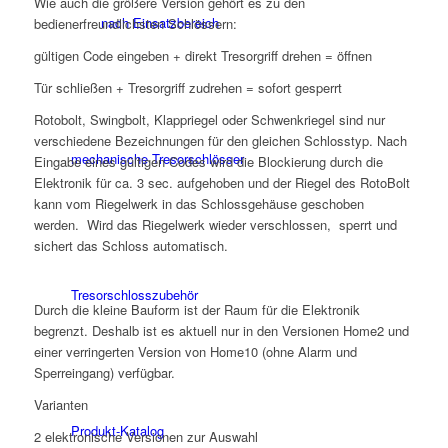
Wie auch die größere Version gehört es zu den
nach Einsatzbereich
bedienerfreundlichsten Schlössern:
gültigen Code eingeben + direkt Tresorgriff drehen = öffnen
Tür schließen + Tresorgriff zudrehen = sofort gesperrt
Rotobolt, Swingbolt, Klappriegel oder Schwenkriegel sind nur
verschiedene Bezeichnungen für den gleichen Schlosstyp. Nach
mechanische Tresorschlösser
Eingabe eines gültigen Codes wird die Blockierung durch die
Elektronik für ca. 3 sec. aufgehoben und der Riegel des RotoBolt
kann vom Riegelwerk in das Schlossgehäuse geschoben
werden. Wird das Riegelwerk wieder verschlossen, sperrt und
sichert das Schloss automatisch.
Tresorschlosszubehör
Durch die kleine Bauform ist der Raum für die Elektronik
begrenzt. Deshalb ist es aktuell nur in den Versionen Home2 und
einer verringerten Version von Home10 (ohne Alarm und
Sperreingang) verfügbar.
Varianten
Produkt-Katalog
2 elektronische Versionen zur Auswahl