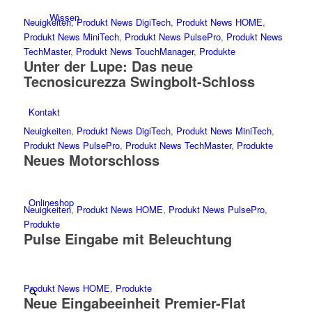
Wissen
Neuigkeiten
,
Produkt News DigiTech
,
Produkt News HOME
,
Produkt News MiniTech
,
Produkt News PulsePro
,
Produkt News
TechMaster
,
Produkt News TouchManager
,
Produkte
Unter der Lupe: Das neue
Tecnosicurezza Swingbolt-Schloss
Kontakt
Neuigkeiten
,
Produkt News DigiTech
,
Produkt News MiniTech
,
Produkt News PulsePro
,
Produkt News TechMaster
,
Produkte
Neues Motorschloss
Onlineshop
Neuigkeiten
,
Produkt News HOME
,
Produkt News PulsePro
,
Produkte
Pulse Eingabe mit Beleuchtung
Produkt News HOME
,
Produkte
Neue Eingabeeinheit Premier-Flat