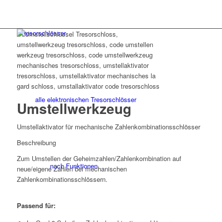
Tresorschlösser
alle elektronischen Tresorschlösser
Umstellwerkzeug
Umstellaktivator für mechanische Zahlenkombinationsschlösser
Beschreibung
Zum Umstellen der Geheimzahlen/Zahlenkombination auf
nach Funktionen
neue/eigene Zahlen bei mechanischen
Zahlenkombinationsschlössern.
Passend für: