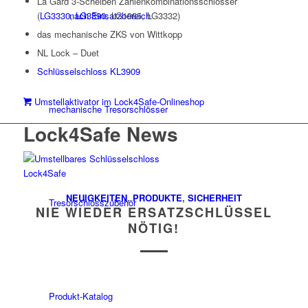
La Gard 3-Scheiben Zahlenkombinationsschlösser
nach Einsatzbereich
(
LG3330
,
LG3390
, LG1985, LG3332)
das mechanische ZKS von Wittkopp
NL Lock – Duet
Schlüsselschloss KL3909
Umstellaktivator im Lock4Safe-Onlineshop
mechanische Tresorschlösser
Lock4Safe News
NEUIGKEITEN
,
PRODUKTE
,
SICHERHEIT
Tresorschlosszubehör
NIE WIEDER ERSATZSCHLÜSSEL
NÖTIG!
Produkt-Katalog