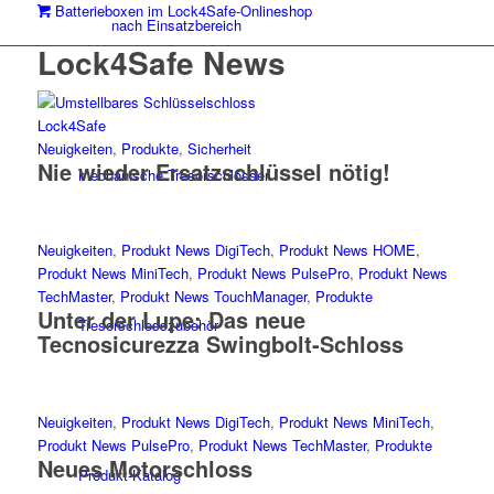
Batterieboxen im Lock4Safe-Onlineshop
nach Einsatzbereich
Lock4Safe News
Neuigkeiten
,
Produkte
,
Sicherheit
Nie wieder Ersatzschlüssel nötig!
mechanische Tresorschlösser
Neuigkeiten
,
Produkt News DigiTech
,
Produkt News HOME
,
Produkt News MiniTech
,
Produkt News PulsePro
,
Produkt News
TechMaster
,
Produkt News TouchManager
,
Produkte
Unter der Lupe: Das neue
Tresorschlosszubehör
Tecnosicurezza Swingbolt-Schloss
Neuigkeiten
,
Produkt News DigiTech
,
Produkt News MiniTech
,
Produkt News PulsePro
,
Produkt News TechMaster
,
Produkte
Neues Motorschloss
Produkt-Katalog