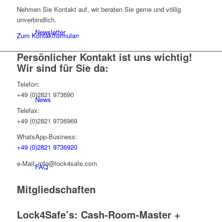
Nehmen Sie Kontakt auf, wir beraten Sie gerne und völlig
unverbindlich.
Newsletter
Zum Kontaktformular
Persönlicher Kontakt ist uns wichtig!
Wir sind für Sie da:
Telefon:
+49 (0)2821 973690
News
Telefax:
+49 (0)2821 9736969
WhatsApp-Business:
+49 (0)2821 9736920
e-Mail: info@lock4safe.com
FAQ
Mitgliedschaften
Lock4Safe’s: Cash-Room-Master +