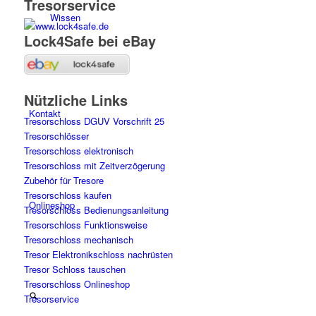
Tresorservice
Wissen
Lock4Safe bei eBay
Nützliche Links
Kontakt
Tresorschloss DGUV Vorschrift 25
Tresorschlösser
Tresorschloss elektronisch
Tresorschloss mit Zeitverzögerung
Zubehör für Tresore
Tresorschloss kaufen
Onlineshop
Tresorschloss Bedienungsanleitung
Tresorschloss Funktionsweise
Tresorschloss mechanisch
Tresor Elektronikschloss nachrüsten
Tresor Schloss tauschen
Tresorschloss Onlineshop
Tresorservice