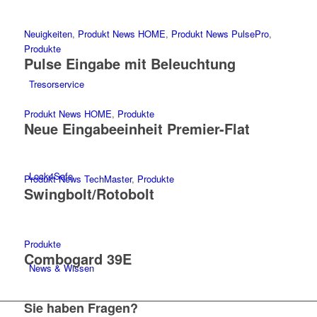
Neuigkeiten
,
Produkt News HOME
,
Produkt News PulsePro
,
Produkte
Pulse Eingabe mit Beleuchtung
Tresorservice
Produkt News HOME
,
Produkte
Neue Eingabeeinheit Premier-Flat
Lock4Safe
Produkt News TechMaster
,
Produkte
Swingbolt/Rotobolt
Produkte
Combogard 39E
News & Wissen
Sie haben Fragen?