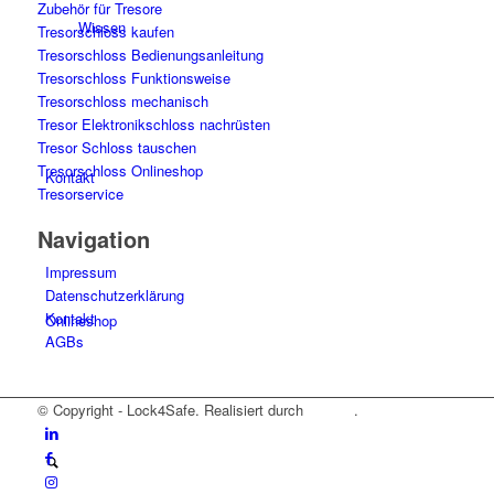
Zubehör für Tresore
Wissen
Tresorschloss kaufen
Tresorschloss Bedienungsanleitung
Tresorschloss Funktionsweise
Tresorschloss mechanisch
Tresor Elektronikschloss nachrüsten
Tresor Schloss tauschen
Tresorschloss Onlineshop
Kontakt
Tresorservice
Navigation
Impressum
Datenschutzerklärung
Kontakt
Onlineshop
AGBs
© Copyright - Lock4Safe. Realisiert durch
Tradino
.