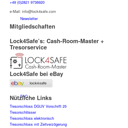
+49 (0)2821 9736920
e-Mail: info@lock4safe.com
Newsletter
Mitgliedschaften
Lock4Safe’s: Cash-Room-Master +
Tresorservice
News
Lock4Safe bei eBay
Nützliche Links
FAQ
Tresorschloss DGUV Vorschrift 25
Tresorschlösser
Tresorschloss elektronisch
Tresorschloss mit Zeitverzögerung