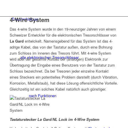
4-Wire System
Tresorschlösser
Das 4-wire System wurde in den 19-neunziger Jahren von einem
Schweizer Entwickler für die elektronischen Tresorschlösser von
La Gard
entwickelt. Namensgebend für das System ist das 4-
adrige Kabel, das von der Tastatur außen, durch eine Bohrung
zum Schloss im inneren des Tresors führt. Mit 4-wire System
alle elektronischen Tresorschlösser
wird aber der gesamte Aufbau der (analogen) Elektronik zur
Übertragung der Eingabe eines Benutzers von der Tastatur zum
Schloss bezeichnet. Da bei Tresoren jeder einzelne Kontakt
eines Steckers ein potentielles Problem darstellt (durch Vibration,
Korrosion, Metallstaub), hat diese Lösung offensichtliche Vorteile.
Gleichzeitig ist ein solches Kabel natürlich auch günstiger.
nach Funktionen
Tastaturstecker La Gard/NL Lock im 4-Wire System