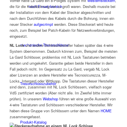
Vorher hatte La Gard ein 8-Poliges System mit
Westernsteckern
,
nach Einsatzbereich
die für die Kabelbohrung viel zu groß waren. Deshalb musste bei
der Installation von dem Kabel der Stecker abgeschnitten und
nach dem Durchführen des Kabels durch die Bohrung, innen ein
neuer Stecker
aufgecrimpt
werden. Diese Steckerart wird heute
noch, zum Beispiel bei Patch-Kabeln für Netzwerkverbindungen,
eingesetzt.
mechanische Tresorschlösser
NL Lock
und andere Schlosshersteller haben später das 4-wire
System übernommen. Dadurch können zum, Beispiel die meisten
La Gard Schlösser, problemlos mit NL Lock Tastaturen betrieben
werden und umgekehrt. Garantie geben beide Hersteller in dem
Fall jedoch nicht. Im Gegensatz zu La Gard, vergab NL Lock
aber Lizenzen an andere Hersteller wie Tecnosicurezza, M-
Locks, Intergard oder Wittkopp. Die Tastaturen dieser Hersteller
Tresorschlosszubehör
sind dann, zusammen mit NL Lock Schlössern, vielfach sogar
VdS zertifiziert worden (Aber nicht alle. Im Zweifel bitte immer
prüfen). In unserem
Webshop
führen wir eine große Auswahl von
4-wire Tastaturen und Schlössern verschiedener Hersteller. Wir
haben diese Gruppe von Schlössern unter dem Namen
HOME
zusammengefasst.
Produkt-Katalog