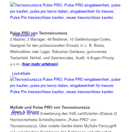
Pulse PRO von Tecnosicurezza
Tresorservice
2 Master, 3 Manager, 49 Bediener, 10 Geldentsorger-Codes.
Geeignet für den professionellen Einsatz in z. B. Büros,
Werkstätten oder Lager. Robustes Gehäuse, gummiertes
Tastenfeld, Notfall- und Geistercodes, Audit, 4-Augen-Prinzip
u.v.m.
(hier mehr erfahren)
Lock4Safe
MySafe und Pulse PRO von Tecnosicurezza
News & Wissen
„MySafe“ ist eine Erweiterung des VdS-zertifizierten (Klasse 2)
Hochsicherheits-Schließsystems „Pulse PRO“ von
Tecnosicurezza. Über mobile Geräte bietet MySafe Fern­zugriff
auf verschiedene Funktionen des Schlosses und gibt sofort