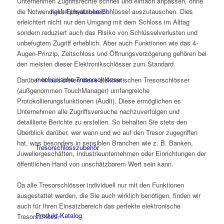
Unternehmen Zugriffsrechte schnell und einfach anpassen, ohne
die Notwendigkeit physische Schlüssel auszutauschen. Dies
nach Einsatzbereich
erleichtert nicht nur den Umgang mit dem Schloss im Alltag
sondern reduziert auch das Risiko von Schlüsselverlusten und
unbefugtem Zugriff erheblich. Aber auch Funktionen wie das 4-
Augen-Prinzip, Zeitschloss und Öffnungsverzögerung gehören bei
den meisten dieser Elektronikschlösser zum Standard.
mechanische Tresorschlösser
Darüber hinaus bieten diese elektronischen Tresorschlösser
(außgenommen TouchManager) umfangreiche
Protokollierungsfunktionen (Audit). Diese ermöglichen es
Unternehmen alle Zugriffsversuche nachzuverfolgen und
detaillierte Berichte zu erstellen. So behalten Sie stets den
Überblick darüber, wer wann und wo auf den Tresor zugegriffen
hat, was besonders in sensiblen Branchen wie z. B. Banken,
Tresorschlosszubehör
Juweliergeschäften, Industrieunternehmen oder Einrichtungen der
öffentlichen Hand von unschätzbarem Wert sein kann.
Da alle Tresorschlösser individuell nur mit den Funktionen
ausgestattet werden, die Sie auch wirklich benötigen, finden wir
auch für Ihren Einsatzbereich das perfekte elektronische
Produkt-Katalog
Tresorschloss.