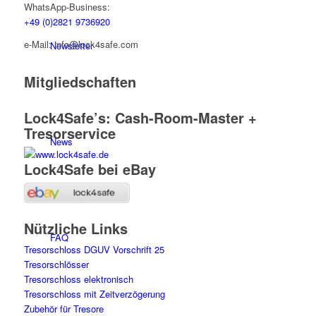
WhatsApp-Business:
+49 (0)2821 9736920
e-Mail: info@lock4safe.com
Newsletter
Mitgliedschaften
Lock4Safe’s: Cash-Room-Master +
Tresorservice
News
Lock4Safe bei eBay
Nützliche Links
FAQ
Tresorschloss DGUV Vorschrift 25
Tresorschlösser
Tresorschloss elektronisch
Tresorschloss mit Zeitverzögerung
Zubehör für Tresore