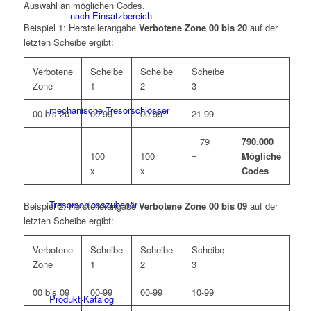
Auswahl an möglichen Codes.
nach Einsatzbereich
Beispiel 1: Herstellerangabe
Verbotene Zone 00 bis 20
auf der
letzten Scheibe ergibt:
Verbotene
Scheibe
Scheibe
Scheibe
Zone
1
2
3
mechanische Tresorschlösser
00 bis 20
00-99
00-99
21-99
79
790.000
100
100
=
Mögliche
x
x
Codes
Tresorschlosszubehör
Beispiel 2: Herstellerangabe
Verbotene Zone 00 bis 09
auf der
letzten Scheibe ergibt:
Verbotene
Scheibe
Scheibe
Scheibe
Zone
1
2
3
00 bis 09
00-99
00-99
10-99
Produkt-Katalog