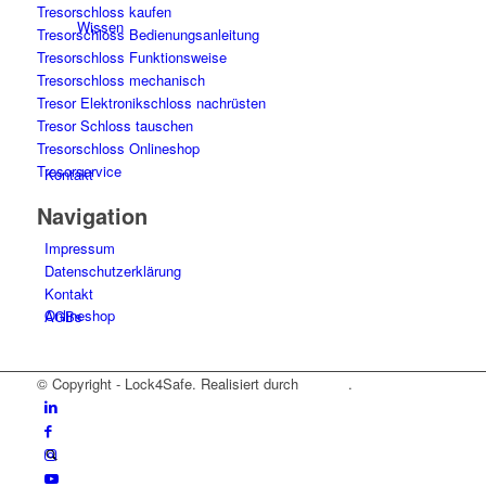
Tresorschloss kaufen
Wissen
Tresorschloss Bedienungsanleitung
Tresorschloss Funktionsweise
Tresorschloss mechanisch
Tresor Elektronikschloss nachrüsten
Tresor Schloss tauschen
Tresorschloss Onlineshop
Tresorservice
Kontakt
Navigation
Impressum
Datenschutzerklärung
Kontakt
Onlineshop
AGBs
© Copyright - Lock4Safe. Realisiert durch
Tradino
.