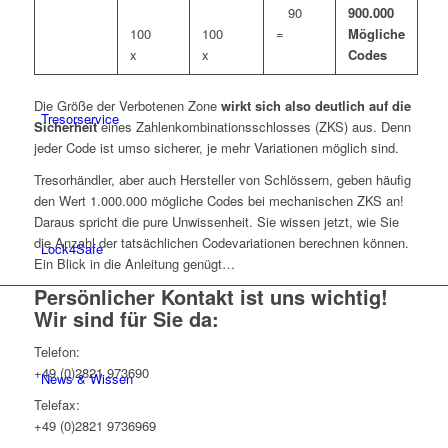
90
900.000
100
100
=
Mögliche
x
x
Codes
Die Größe der Verbotenen Zone
wirkt sich also deutlich auf die
Tresorservice
Sicherheit
eines Zahlenkombinationsschlosses (ZKS) aus. Denn
jeder Code ist umso sicherer, je mehr Variationen möglich sind.
Tresorhändler, aber auch Hersteller von Schlössern, geben häufig
den Wert 1.000.000 mögliche Codes bei mechanischen ZKS an!
Daraus spricht die pure Unwissenheit. Sie wissen jetzt, wie Sie
die Anzahl der tatsächlichen Codevariationen berechnen können.
Lock4Safe
Ein Blick in die Anleitung genügt…
Persönlicher Kontakt ist uns wichtig!
Wir sind für Sie da:
Telefon:
+49 (0)2821 973690
News & Wissen
Telefax:
+49 (0)2821 9736969