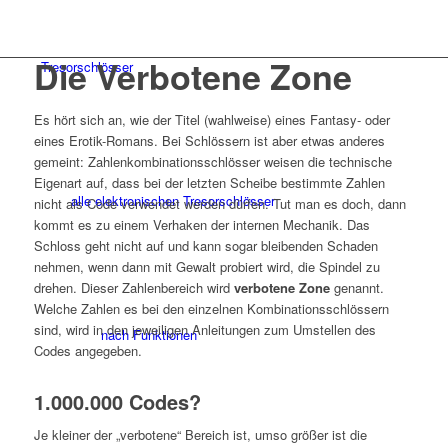
Die Verbotene Zone
Tresorschlösser
Es hört sich an, wie der Titel (wahlweise) eines Fantasy- oder
eines Erotik-Romans. Bei Schlössern ist aber etwas anderes
gemeint: Zahlenkombinationsschlösser weisen die technische
Eigenart auf, dass bei der letzten Scheibe bestimmte Zahlen
alle elektronischen Tresorschlösser
nicht als
Code
verwendet werden dürfen. Tut man es doch, dann
kommt es zu einem Verhaken der internen Mechanik. Das
Schloss geht nicht auf und kann sogar bleibenden Schaden
nehmen, wenn dann mit Gewalt probiert wird, die Spindel zu
drehen. Dieser Zahlenbereich wird
verbotene Zone
genannt.
Welche Zahlen es bei den einzelnen Kombinationsschlössern
sind, wird in den jeweiligen Anleitungen zum Umstellen des
nach Funktionen
Codes angegeben.
1.000.000 Codes?
Je kleiner der „verbotene“ Bereich ist, umso größer ist die