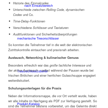
Historie des
Einmalcodes
nach Einsatzbereich
Unterschiede zwischen
Rolling Code, dynamischen
Codes
und Co.
Time-Delay-Funktionen
Verschiedene
Schlösser und Tastaturen
Auditfunktionen
und Sicherheitsüberprüfungen
mechanische Tresorschlösser
So konnten die Teilnehmer tief in die welt der elektronischen
Zutrittskontrolle eintauchen und praxisnah arbeiten.
Austausch, Networking & kulinarischer Genuss
Besonders erfreulich war das
große fachliche Interesse
und
der
aktive Austausch
– selbst während der Pausen wurde bei
Tresorschlosszubehör
frischen Brötchen und einer herrlichen Gulaschsuppe engagiert
weiterdiskutiert.
Schulungsunterlagen für die Praxis
Neben der Informationsmappe, die vor Ort verteilt wurde, haben
wir alle Inhalte im Nachgang als PDF zur Verfügung gestellt. So
Produkt-Katalog
sind die Teilnehmer bestens vorbereitet, um das Gelernte direkt