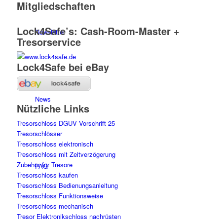
Mitgliedschaften
Lock4Safe’s: Cash-Room-Master +
Newsletter
Tresorservice
Lock4Safe bei eBay
News
Nützliche Links
Tresorschloss DGUV Vorschrift 25
Tresorschlösser
Tresorschloss elektronisch
Tresorschloss mit Zeitverzögerung
Zubehör für Tresore
FAQ
Tresorschloss kaufen
Tresorschloss Bedienungsanleitung
Tresorschloss Funktionsweise
Tresorschloss mechanisch
Tresor Elektronikschloss nachrüsten