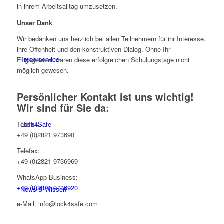
in ihrem Arbeitsalltag umzusetzen.
Unser Dank
Wir bedanken uns herzlich bei allen Teilnehmern für ihr Interesse,
ihre Offenheit und den konstruktiven Dialog. Ohne Ihr
Tresorservice
Engagement wären diese erfolgreichen Schulungstage nicht
möglich gewesen.
Persönlicher Kontakt ist uns wichtig!
Wir sind für Sie da:
Telefon:
Lock4Safe
+49 (0)2821 973690
Telefax:
+49 (0)2821 9736969
WhatsApp-Business:
+49 (0)2821 9736920
News & Wissen
e-Mail: info@lock4safe.com