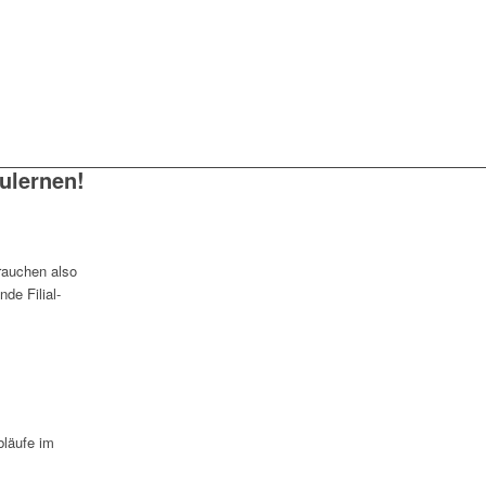
zulernen!
rauchen also
de Filial-
bläufe im