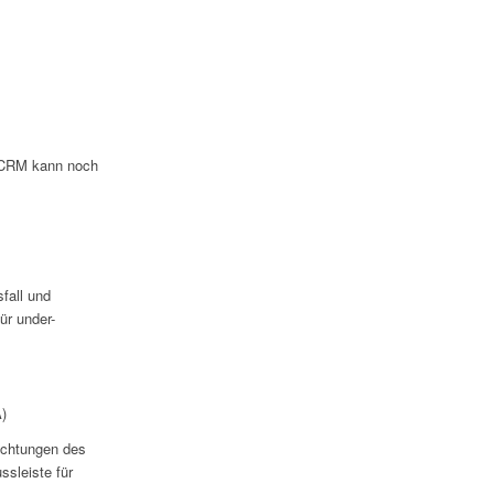
h CRM kann noch
fall und
ür under-
A)
richtungen des
ssleiste für