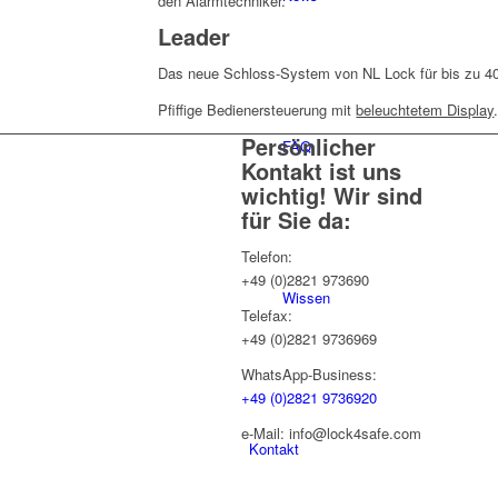
den Alarmtechniker.
Leader
Das neue Schloss-System von NL Lock für bis zu 40
Pfiffige Bedienersteuerung mit
beleuchtetem Display
Persönlicher
FAQ
Kontakt ist uns
wichtig! Wir sind
für Sie da:
Telefon:
+49 (0)2821 973690
Wissen
Telefax:
+49 (0)2821 9736969
WhatsApp-Business:
+49 (0)2821 9736920
e-Mail: info@lock4safe.com
Kontakt