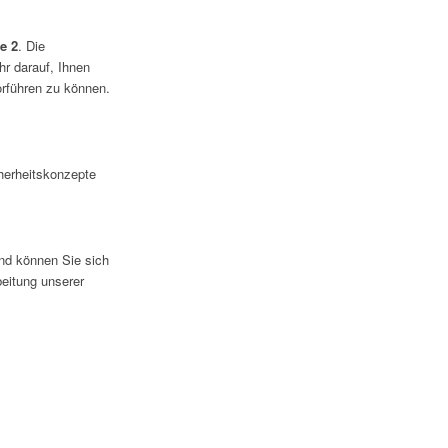
le 2
. Die
hr darauf, Ihnen
orführen zu können.
cherheitskonzepte
and können Sie sich
beitung unserer