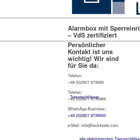
Alarmbox mit Sperreinri
– VdS zertifiziert
Persönlicher
Kontakt ist uns
wichtig! Wir sind
für Sie da:
Telefon:
+49 (0)2821 973690
Telefax:
Tresorschlösser
+49 (0)2821 9736969
WhatsApp-Business:
+49 (0)2821 9736920
e-Mail: info@lock4safe.com
alle elektronischen Tresorschlöss