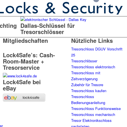
chting
Dallas-Schlüssel für
Tresorschlösser
Mitgliedschaften
Nützliche Links
Tresorschloss DGUV Vorschrift
Lock4Safe’s: Cash-
25
Room-Master +
Tresorschlösser
Tresorservice
Tresorschloss elektronisch
Tresorschloss mit
Zeitverzögerung
Lock4Safe bei
Zubehör für Tresore
eBay
Tresorschloss kaufen
Tresorschloss
Bedienungsanleitung
Tresorschloss Funktionsweise
Tresorschloss mechanisch
Tresor Elektronikschloss
er
nachrüsten