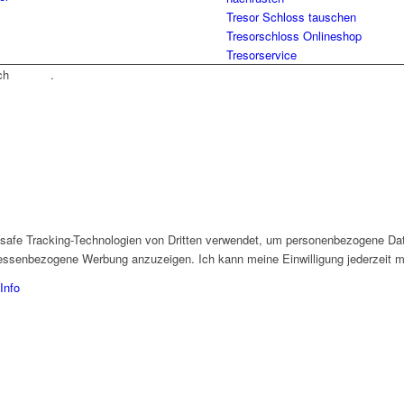
Tresor Schloss tauschen
Tresorschloss Onlineshop
Tresorservice
rch
Tradino
.
4safe Tracking-Technologien von Dritten verwendet, um personenbezogene Dat
eressenbezogene Werbung anzuzeigen. Ich kann meine Einwilligung jederzeit mi
Info