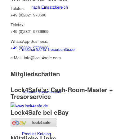
nach Einsatzbereich
Telefon:
+49 (0)2821 973690
Telefax:
+49 (0)2821 9736969
WhatsApp-Business:
+49 (0)2821 9736920
mechanische Tresorschlösser
e-Mail: info@lock4safe.com
Mitgliedschaften
Lock4Safe’s: Cash-Room-Master +
Tresorschlosszubehör
Tresorservice
Lock4Safe bei eBay
Produkt-Katalog
Nützliche Links