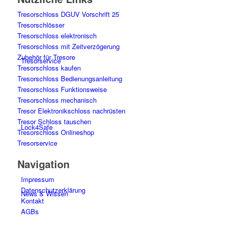
Tresorschloss DGUV Vorschrift 25
Tresorschlösser
Tresorschloss elektronisch
Tresorschloss mit Zeitverzögerung
Zubehör für Tresore
Tresorservice
Tresorschloss kaufen
Tresorschloss Bedienungsanleitung
Tresorschloss Funktionsweise
Tresorschloss mechanisch
Tresor Elektronikschloss nachrüsten
Tresor Schloss tauschen
Lock4Safe
Tresorschloss Onlineshop
Tresorservice
Navigation
Impressum
Datenschutzerklärung
News & Wissen
Kontakt
AGBs