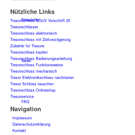
Nützliche Links
Newsletter
Tresorschloss DGUV Vorschrift 25
Tresorschlösser
Tresorschloss elektronisch
Tresorschloss mit Zeitverzögerung
Zubehör für Tresore
Tresorschloss kaufen
Tresorschloss Bedienungsanleitung
News
Tresorschloss Funktionsweise
Tresorschloss mechanisch
Tresor Elektronikschloss nachrüsten
Tresor Schloss tauschen
Tresorschloss Onlineshop
Tresorservice
FAQ
Navigation
Impressum
Datenschutzerklärung
Kontakt